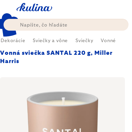
Prejsť
na
obsah
Dekorácie
Sviečky a vône
Sviečky
Vonné
Vonná sviečka SANTAL 220 g, Miller
Harris