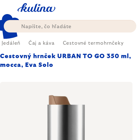
Prejsť
na
obsah
Jedáleň
Čaj a káva
Cestovné termohrnčeky
Cestovný hrnček URBAN TO GO 350 ml,
mocca, Eva Solo