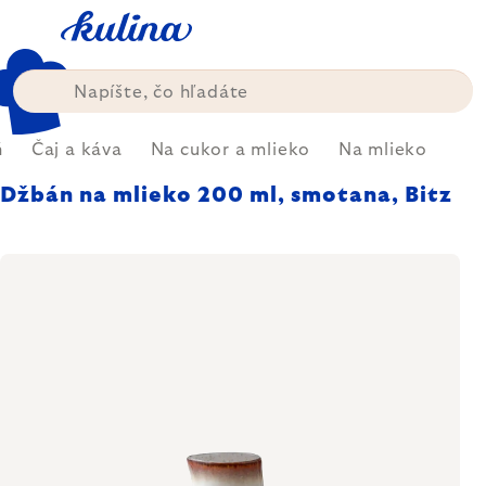
Prejsť
na
obsah
ň
Čaj a káva
Na cukor a mlieko
Na mlieko
Džbán na mlieko 200 ml, smotana, Bitz