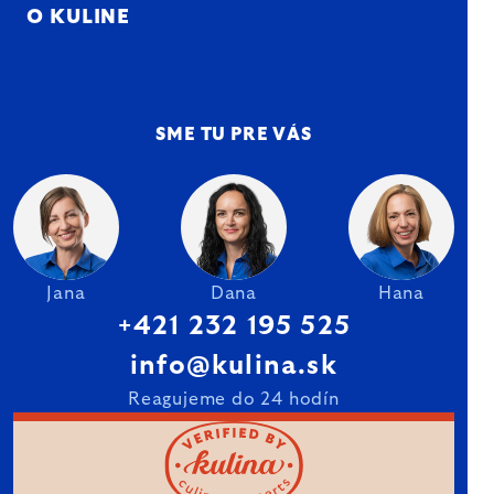
O KULINE
SME TU PRE VÁS
Jana
Dana
Hana
+421 232 195 525
info@kulina.sk
Reagujeme do 24 hodín