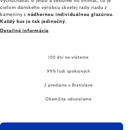
Vychutnávať si jedlo a vedome ho vnímať, to je
cieľom dánskeho výrobcu skvelej rady riadu z
kameniny s
nádhernou individuálnou glazúrou
.
Každý kus je tak jedinečný
.
Detailné informácie
100 dní na vrátenie
99% ľudí spokojných
2 predajne v Bratislave
Okamžite odosielame
ZÁPÄTIE