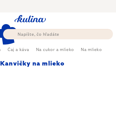
Prejsť
na
obsah
ň
Čaj a káva
Na cukor a mlieko
Na mlieko
Kanvičky na mlieko