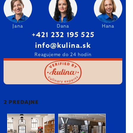
Jana
Dana
Hana
+421 232 195 525
info@kulina.sk
Reagujeme do 24 hodín
2 PREDAJNE