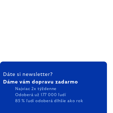
ZÁPÄTIE
Dáte si newsletter?
Dáme vám dopravu zadarmo
Najviac 2x týždenne
Odoberá už 177 000 ľudí
85 % ľudí odoberá dlhšie ako rok