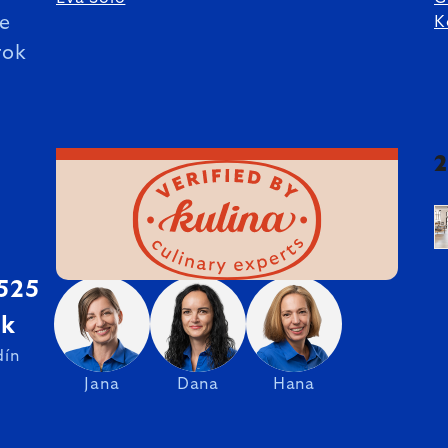
ie
K
rok
 525
sk
dín
Jana
Dana
Hana