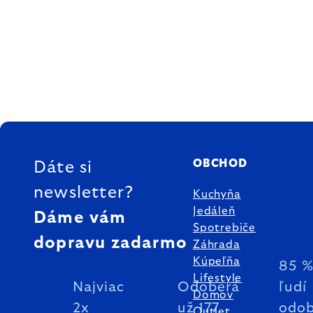
ZÁPÄTIE
OBCHOD
Dáte si
newsletter?
Kuchyňa
Jedáleň
Dáme vám
Spotrebiče
dopravu zadarmo
Záhrada
Kúpeľňa
85 
Lifestyle
Najviac
Odoberá
ľudí
Domov
2x
už 177
odob
Outlet