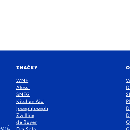
ZNAČKY
O
WMF
V
Alessi
D
SMEG
S
Kitchen Aid
P
JosephJoseph
D
%
Zwilling
D
de Buyer
O
erá
Eva Solo
G