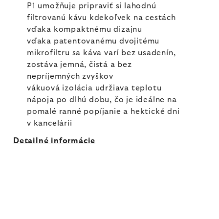
P1 umožňuje pripraviť si lahodnú
filtrovanú kávu kdekoľvek na cestách
vďaka kompaktnému dizajnu
vďaka patentovanému dvojitému
mikrofiltru sa káva varí bez usadenín,
zostáva jemná, čistá a bez
nepríjemných zvyškov
vákuová izolácia udržiava teplotu
nápoja po dlhú dobu, čo je ideálne na
pomalé ranné popíjanie a hektické dni
v kancelárii
Detailné informácie