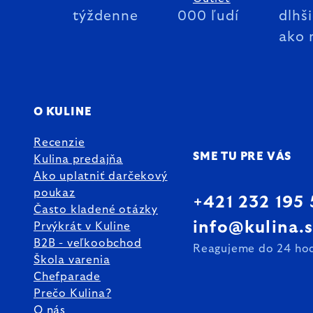
týždenne
000 ľudí
dlhš
ako 
O KULINE
Recenzie
SME TU PRE VÁS
Kulina predajňa
Ako uplatniť darčekový
poukaz
+421 232 195
Často kladené otázky
info@kulina.
Prvýkrát v Kuline
B2B - veľkoobchod
Reagujeme do 24 ho
Škola varenia
Chefparade
Prečo Kulina?
O nás