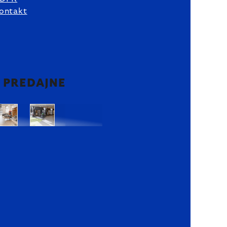
ontakt
2 PREDAJNE
Bratislava
Bratislava
OC
OC
Danubia
Central