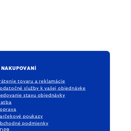
 NAKUPOVANÍ
rátenie tovaru a reklamácie
odatočné služby k vašej objednávke
ledovanie stavu objednávky
latba
oprava
arčekové poukazy
bchodné podmienky
DPR