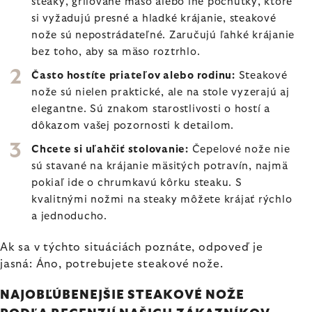
steaky, grilované mäso alebo iné pochúťky, ktoré
si vyžadujú presné a hladké krájanie, steakové
nože sú nepostrádateľné. Zaručujú ľahké krájanie
bez toho, aby sa mäso roztrhlo.
Často hostíte priateľov alebo rodinu:
Steakové
nože sú nielen praktické, ale na stole vyzerajú aj
elegantne. Sú znakom starostlivosti o hostí a
dôkazom vašej pozornosti k detailom.
Chcete si uľahčiť stolovanie:
Čepelové nože nie
sú stavané na krájanie mäsitých potravín, najmä
pokiaľ ide o chrumkavú kôrku steaku. S
kvalitnými nožmi na steaky môžete krájať rýchlo
a jednoducho.
Ak sa v týchto situáciách poznáte, odpoveď je
jasná: Áno, potrebujete steakové nože.
NAJOBĽÚBENEJŠIE STEAKOVÉ NOŽE