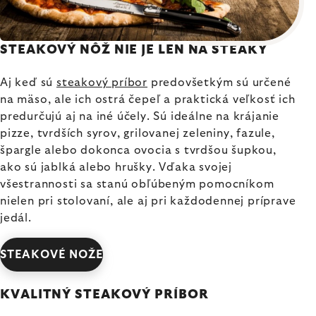
STEAKOVÝ NÔŽ NIE JE LEN NA STEAKY
Aj keď sú
steakový príbor
predovšetkým sú určené
na mäso, ale ich ostrá čepeľ a praktická veľkosť ich
predurčujú aj na iné účely. Sú ideálne na krájanie
pizze, tvrdších syrov, grilovanej zeleniny, fazule,
špargle alebo dokonca ovocia s tvrdšou šupkou,
ako sú jablká alebo hrušky. Vďaka svojej
všestrannosti sa stanú obľúbeným pomocníkom
nielen pri stolovaní, ale aj pri každodennej príprave
jedál.
STEAKOVÉ NOŽE
KVALITNÝ STEAKOVÝ PRÍBOR