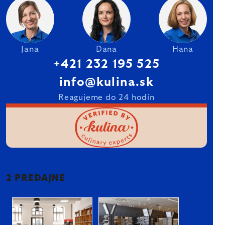
Jana
Dana
Hana
+421 232 195 525
info@kulina.sk
Reagujeme do 24 hodín
2 PREDAJNE