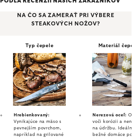
PODĽA RECENZIÍ NAŠICH ZÁKAZNÍKOV
NA ČO SA ZAMERAŤ PRI VÝBERE
STEAKOVÝCH NOŽOV?
Typ čepele
Materiál čepele
Hrebienkovaný:
Nerezová oceľ:
Odol
Vynikajúce na mäso s
voči korózii a nenár
pevnejším povrchom,
na údržbu. Ideálne 
napríklad na grilované
bežné domáce použi