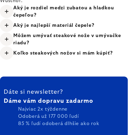
Wüsthof.
Aký je rozdiel medzi zubatou a hladkou
čepeľou?
Aký je najlepší materiál čepele?
Môžem umývať steakové nože v umývačke
riadu?
Koľko steakových nožov si mám kúpiť?
ZÁPÄTIE
Dáte si newsletter?
Dáme vám dopravu zadarmo
Najviac 2x týždenne
Odoberá už 177 000 ľudí
85 % ľudí odoberá dlhšie ako rok