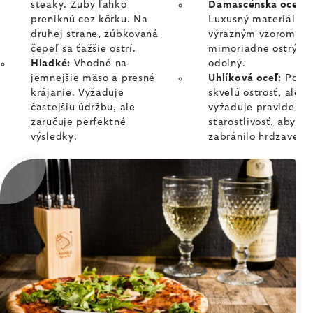
steaky. Zuby ľahko
Damascénska oceľ:
preniknú cez kôrku. Na
Luxusný materiál s
druhej strane, zúbkovaná
výrazným vzorom,
čepeľ sa ťažšie ostrí.
mimoriadne ostrý a
Hladké:
Vhodné na
odolný.
jemnejšie mäso a presné
Uhlíková oceľ:
Ponú
krájanie. Vyžaduje
skvelú ostrosť, ale
častejšiu údržbu, ale
vyžaduje pravidelnú
zaručuje perfektné
starostlivosť, aby sa
výsledky.
zabránilo hrdzaveniu