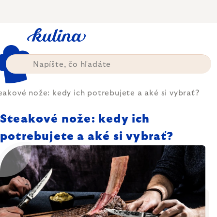
Prejsť
na
obsah
eakové nože: kedy ich potrebujete a aké si vybrať?
Steakové nože: kedy ich
potrebujete a aké si vybrať?