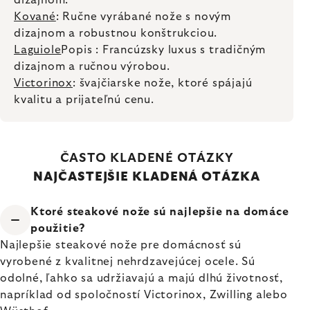
dizajnom.
Kované
: Ručne vyrábané nože s novým
dizajnom a robustnou konštrukciou.
Laguiole
Popis : Francúzsky luxus s tradičným
dizajnom a ručnou výrobou.
Victorinox
: švajčiarske nože, ktoré spájajú
kvalitu a prijateľnú cenu.
ČASTO KLADENÉ OTÁZKY
NAJČASTEJŠIE KLADENÁ OTÁZKA
Ktoré steakové nože sú najlepšie na domáce
použitie?
Najlepšie steakové nože pre domácnosť sú
vyrobené z kvalitnej nehrdzavejúcej ocele. Sú
odolné, ľahko sa udržiavajú a majú dlhú životnosť,
napríklad od spoločností Victorinox, Zwilling alebo