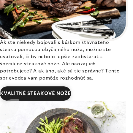
Ak ste niekedy bojovali s kúskom šťavnatého
steaku pomocou obyčajného noža, možno ste
uvažovali, či by nebolo lepšie zaobstarať si
špeciálne steakové nože. Ale naozaj ich
potrebujete? A ak áno, aké sú tie správne? Tento
sprievodca vám pomôže rozhodnúť sa.
KVALITNÉ STEAKOVÉ NOŽE