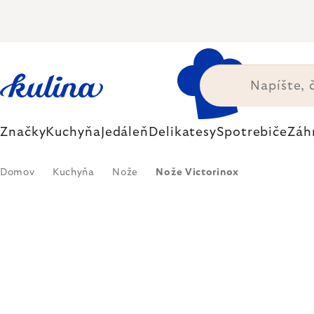
Prejsť
na
obsah
Značky
Kuchyňa
Jedáleň
Delikatesy
Spotrebiče
Záh
Domov
Kuchyňa
Nože
Nože Victorinox