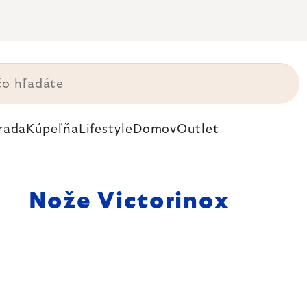
rada
Kúpeľňa
Lifestyle
Domov
Outlet
Nože Victorinox