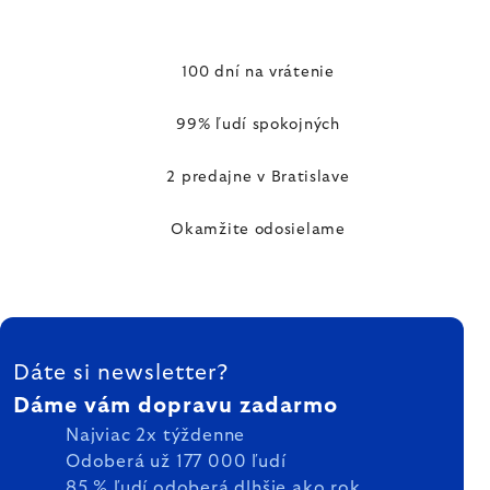
100 dní na vrátenie
99% ľudí spokojných
2 predajne v Bratislave
Okamžite odosielame
ZÁPÄTIE
Dáte si newsletter?
Dáme vám dopravu zadarmo
Najviac 2x týždenne
Odoberá už 177 000 ľudí
85 % ľudí odoberá dlhšie ako rok