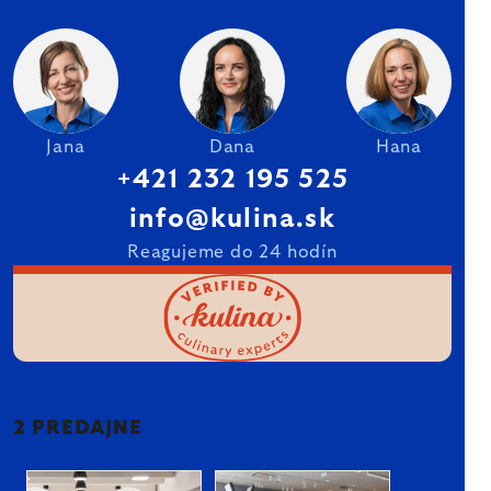
Jana
Dana
Hana
+421 232 195 525
info@kulina.sk
Reagujeme do 24 hodín
2 PREDAJNE