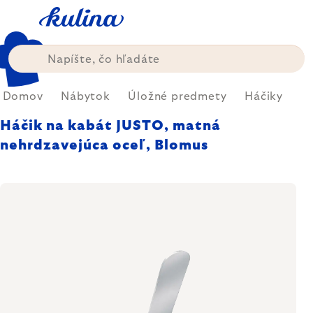
Prejsť
na
obsah
Domov
Nábytok
Úložné predmety
Háčiky
Háčik na kabát JUSTO, matná
nehrdzavejúca oceľ, Blomus