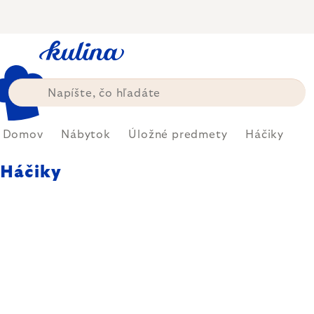
Prejsť
na
obsah
Domov
Nábytok
Úložné predmety
Háčiky
Háčiky