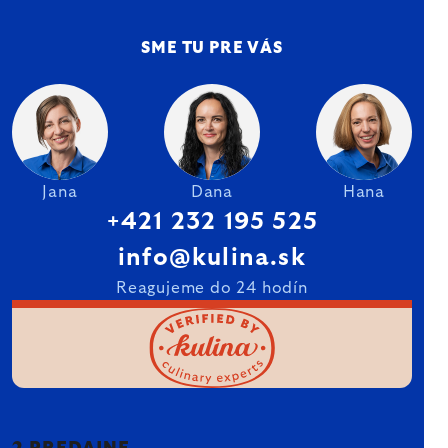
SME TU PRE VÁS
Jana
Dana
Hana
+421 232 195 525
info@kulina.sk
Reagujeme do 24 hodín