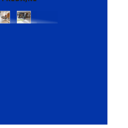
Bratislava
Bratislava
OC
OC
Danubia
Central