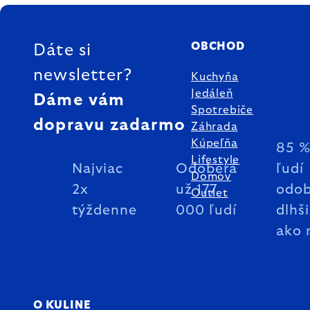
ZÁPÄTIE
OBCHOD
Dáte si
newsletter?
Kuchyňa
Jedáleň
Dáme vám
Spotrebiče
dopravu zadarmo
Záhrada
Kúpeľňa
85 
Lifestyle
Najviac
Odoberá
ľudí
Domov
2x
už 177
odob
Outlet
týždenne
000 ľudí
dlhš
ako 
O KULINE