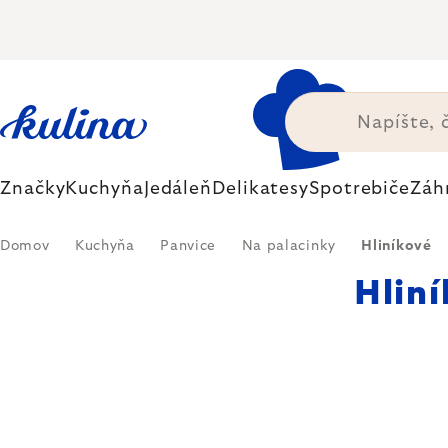
Prejsť
na
obsah
Značky
Kuchyňa
Jedáleň
Delikatesy
Spotrebiče
Záh
Domov
Kuchyňa
Panvice
Na palacinky
Hliníkové
Hliní