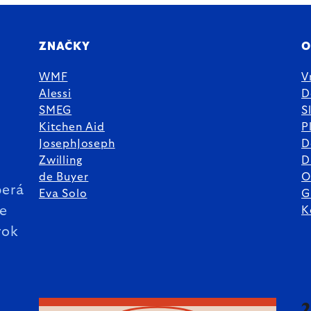
ZNAČKY
O
WMF
V
Alessi
D
SMEG
S
Kitchen Aid
P
JosephJoseph
D
%
Zwilling
D
de Buyer
O
erá
Eva Solo
G
ie
K
rok