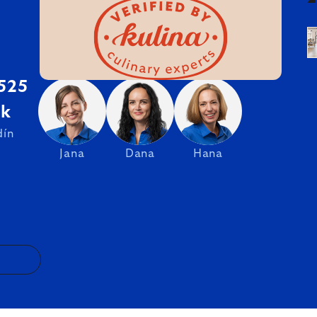
 525
sk
dín
Jana
Dana
Hana