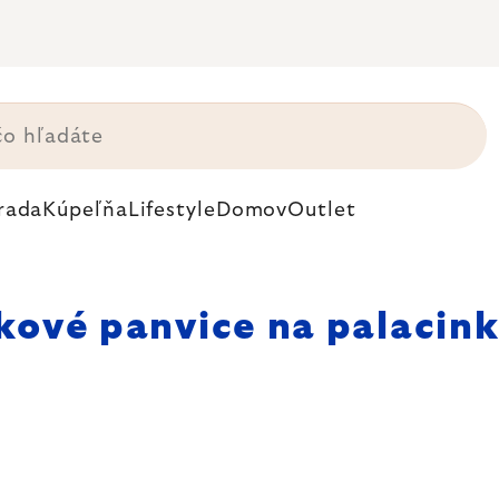
rada
Kúpeľňa
Lifestyle
Domov
Outlet
kové panvice na palacin