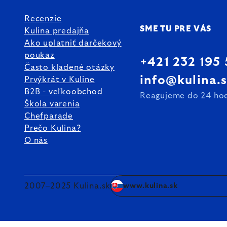
Recenzie
SME TU PRE VÁS
Kulina predajňa
Ako uplatniť darčekový
poukaz
+421 232 195
Často kladené otázky
info@kulina.
Prvýkrát v Kuline
B2B - veľkoobchod
Reagujeme do 24 ho
Škola varenia
Chefparade
Prečo Kulina?
O nás
2007–2025 Kulina.sk
www.kulina.sk