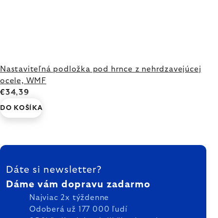
Nastaviteľná podložka pod hrnce z nehrdzavejúcej
ocele, WMF
€34,39
DO KOŠÍKA
ZÁPÄTIE
Dáte si newsletter?
Dáme vám dopravu zadarmo
Najviac 2x týždenne
Odoberá už 177 000 ľudí