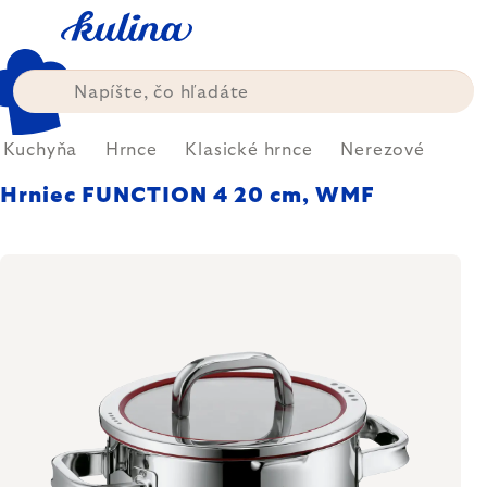
Prejsť
na
obsah
Kuchyňa
Hrnce
Klasické hrnce
Nerezové
Hrniec FUNCTION 4 20 cm, WMF