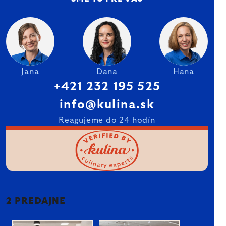
Jana
Dana
Hana
+421 232 195 525
info@kulina.sk
Reagujeme do 24 hodín
2 PREDAJNE