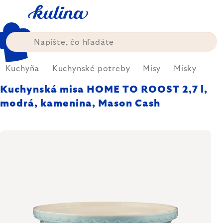
Prejsť
na
obsah
Kuchyňa
Kuchynské potreby
Misy
Misky
Kuchynská misa HOME TO ROOST 2,7 l,
modrá, kamenina, Mason Cash