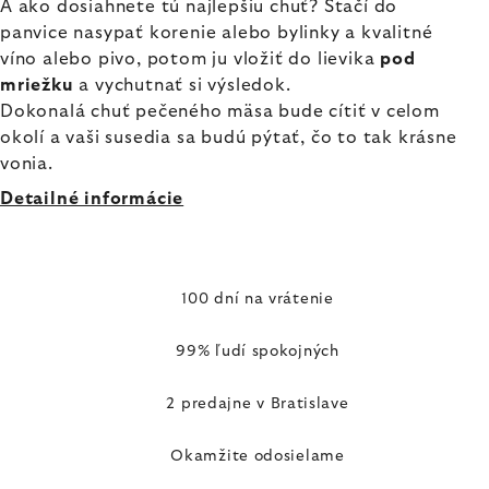
A ako dosiahnete tú najlepšiu chuť? Stačí do
panvice nasypať korenie alebo bylinky a kvalitné
víno alebo pivo, potom ju vložiť do lievika
pod
mriežku
a vychutnať si výsledok.
Dokonalá chuť pečeného mäsa bude cítiť v celom
okolí a vaši susedia sa budú pýtať, čo to tak krásne
vonia.
Detailné informácie
100 dní na vrátenie
99% ľudí spokojných
2 predajne v Bratislave
Okamžite odosielame