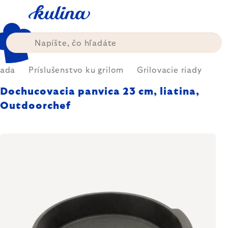
Prejsť
na
obsah
rada
Príslušenstvo ku grilom
Grilovacie riady
Dochucovacia panvica 23 cm, liatina,
Outdoorchef