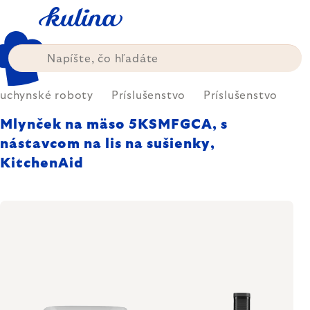
Prejsť
na
obsah
uchynské roboty
Príslušenstvo
Príslušenstvo
Mlynček na mäso 5KSMFGCA, s
nástavcom na lis na sušienky,
KitchenAid