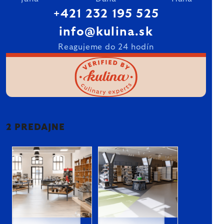
+421 232 195 525
info@kulina.sk
Reagujeme do 24 hodín
2 PREDAJNE