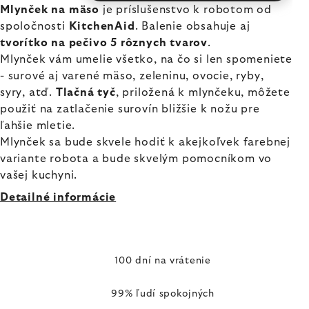
Mlynček na mäso
je príslušenstvo k robotom od
spoločnosti
KitchenAid
. Balenie obsahuje aj
tvorítko na pečivo 5 rôznych tvarov
.
Mlynček vám umelie všetko, na čo si len spomeniete
- surové aj varené mäso, zeleninu, ovocie, ryby,
syry, atď.
Tlačná tyč
, priložená k mlynčeku, môžete
použiť na zatlačenie surovín bližšie k nožu pre
ľahšie mletie.
Mlynček sa bude skvele hodiť k akejkoľvek farebnej
variante robota a bude skvelým pomocníkom vo
vašej kuchyni.
Detailné informácie
100 dní na vrátenie
99% ľudí spokojných