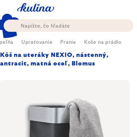
Prejsť
na
obsah
peľňa
Upratovanie
Pranie
Koše na prádlo
Kôš na uteráky NEXIO, nástenný,
antracit, matná oceľ, Blomus