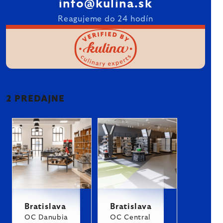
info@kulina.sk
Reagujeme do 24 hodín
2 PREDAJNE
Bratislava
Bratislava
OC Danubia
OC Central