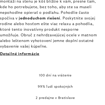
montáži na stenu je kôš bližšie k vám, presne tam,
kde ho potrebujete, bez toho, aby ste sa museli
nepohodlne opierať o podlahu. Pohodlie často
spočíva v
jednoduchom riešení
. Poskytnite svojej
rodine alebo hosťom ešte viac relaxu a pohodlia,
ktoré tento inovatívny produkt nesporne
umožňuje. Obruč z nehrdzavejúcej ocele v matnom
alebo leštenom vyhotovení jemne doplní ostatné
vybavenie vašej kúpeľne.
Detailné informácie
100 dní na vrátenie
99% ľudí spokojných
2 predajne v Bratislave