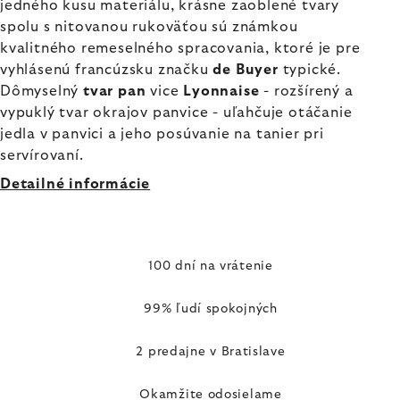
jedného kusu materiálu, krásne zaoblené tvary
spolu s nitovanou rukoväťou sú známkou
kvalitného remeselného spracovania, ktoré je pre
vyhlásenú francúzsku značku
de Buyer
typické.
Dômyselný
tvar pan
vice
Lyonnaise
- rozšírený a
vypuklý tvar okrajov panvice - uľahčuje otáčanie
jedla v panvici a jeho posúvanie na tanier pri
servírovaní.
Detailné informácie
100 dní na vrátenie
99% ľudí spokojných
2 predajne v Bratislave
Okamžite odosielame