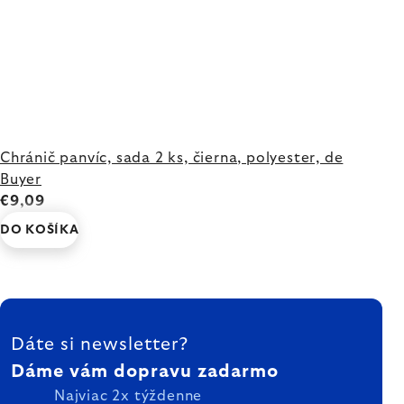
Chránič panvíc, sada 2 ks, čierna, polyester, de
Buyer
€9,09
DO KOŠÍKA
ZÁPÄTIE
Dáte si newsletter?
Dáme vám dopravu zadarmo
Najviac 2x týždenne