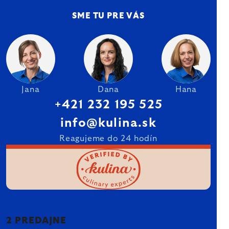
SME TU PRE VÁS
Jana
Dana
Hana
+421 232 195 525
info@kulina.sk
Reagujeme do 24 hodín
2 PREDAJNE