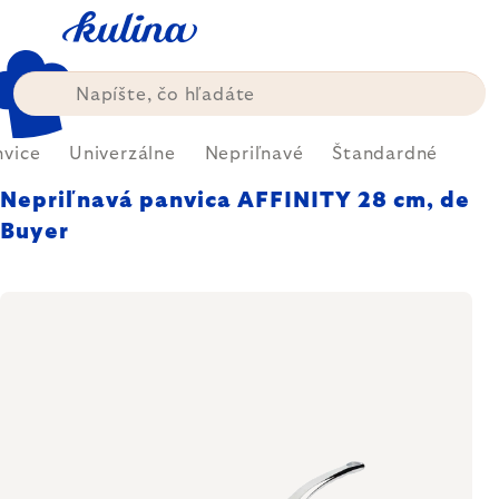
Prejsť
na
obsah
nvice
Univerzálne
Nepriľnavé
Štandardné
Nepriľnavá panvica AFFINITY 28 cm, de
Buyer