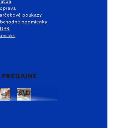
latba
oprava
arčekové poukazy
bchodné podmienky
DPR
ontakt
2 PREDAJNE
Bratislava
Bratislava
OC
OC
Danubia
Central