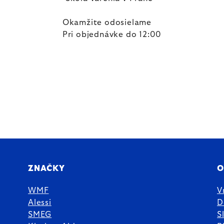
Okamžite odosielame
Pri objednávke do 12:00
ZNAČKY
O
WMF
V
Alessi
D
SMEG
S