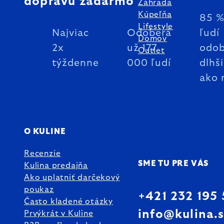
dopravu zadarmo
Záhrada
Kúpeľňa
85 
Lifestyle
Najviac
Odoberá
ľudí
Domov
2x
už 177
odob
Outlet
týždenne
000 ľudí
dlhš
ako 
O KULINE
Recenzie
SME TU PRE VÁS
Kulina predajňa
Ako uplatniť darčekový
poukaz
+421 232 195
Často kladené otázky
info@kulina.
Prvýkrát v Kuline