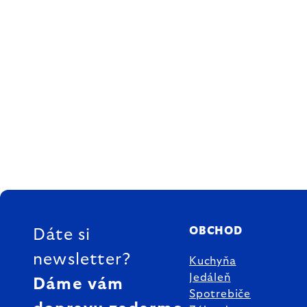
ZÁPÄTIE
OBCHOD
Dáte si
newsletter?
Kuchyňa
Jedáleň
Dáme vám
Spotrebiče