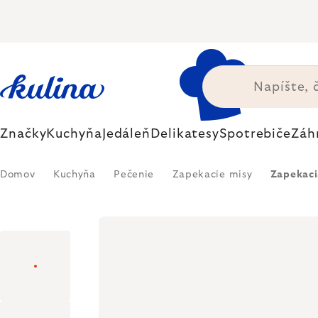
Prejsť
na
obsah
Značky
Kuchyňa
Jedáleň
Delikatesy
Spotrebiče
Záh
Domov
Kuchyňa
Pečenie
Zapekacie misy
Zapekaci