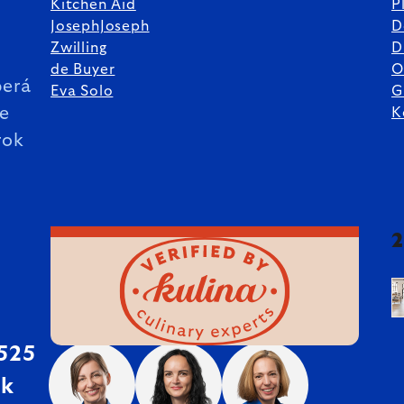
Kitchen Aid
P
JosephJoseph
D
%
Zwilling
D
de Buyer
O
erá
Eva Solo
G
ie
K
rok
 525
sk