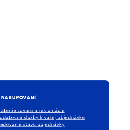
 NAKUPOVANÍ
rátenie tovaru a reklamácie
odatočné služby k vašej objednávke
ledovanie stavu objednávky