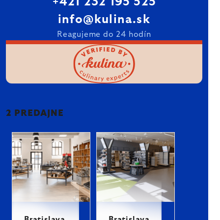
+421 232 195 525
info@kulina.sk
Reagujeme do 24 hodín
2 PREDAJNE
Bratislava
Bratislava