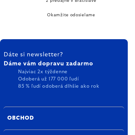
2 predajne v Bratislave
Okamžite odosielame
ZÁPÄTIE
Dáte si newsletter?
Dáme vám dopravu zadarmo
Najviac 2x týždenne
Odoberá už 177 000 ľudí
85 % ľudí odoberá dlhšie ako rok
OBCHOD