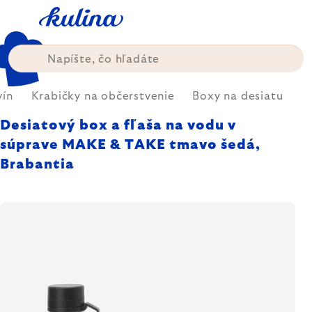
Prejsť
na
obsah
vín
Krabičky na občerstvenie
Boxy na desiatu
Desiatový box a fľaša na vodu v
súprave MAKE & TAKE tmavo šedá,
Brabantia