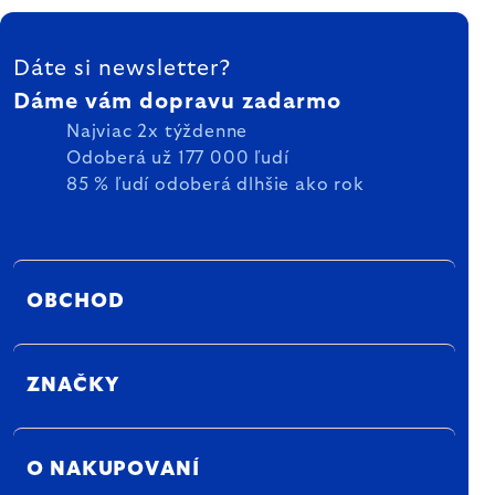
ZÁPÄTIE
Dáte si newsletter?
Dáme vám dopravu zadarmo
Najviac 2x týždenne
Odoberá už 177 000 ľudí
85 % ľudí odoberá dlhšie ako rok
OBCHOD
ZNAČKY
O NAKUPOVANÍ