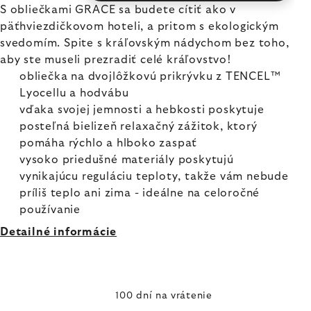
S obliečkami GRACE sa budete cítiť ako v
päťhviezdičkovom hoteli, a pritom s ekologickým
svedomím. Spite s kráľovským nádychom bez toho,
aby ste museli prezradiť celé kráľovstvo!
obliečka na dvojlôžkovú prikrývku z TENCEL™
Lyocellu a hodvábu
vďaka svojej jemnosti a hebkosti poskytuje
posteľná bielizeň relaxačný zážitok, ktorý
pomáha rýchlo a hlboko zaspať
vysoko priedušné materiály poskytujú
vynikajúcu reguláciu teploty, takže vám nebude
príliš teplo ani zima - ideálne na celoročné
používanie
Detailné informácie
100 dní na vrátenie