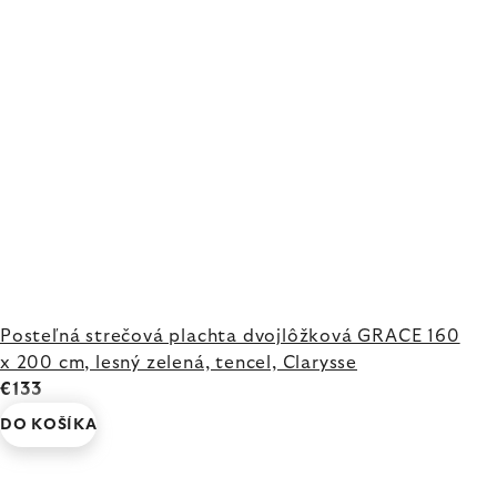
Posteľná strečová plachta dvojlôžková GRACE 160
x 200 cm, lesný zelená, tencel, Clarysse
€133
DO KOŠÍKA