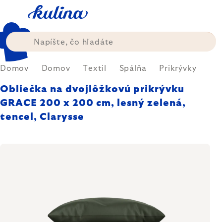
Prejsť
na
obsah
Domov
Domov
Textil
Spálňa
Prikrývky
Obliečka na dvojlôžkovú prikrývku
GRACE 200 x 200 cm, lesný zelená,
tencel, Clarysse