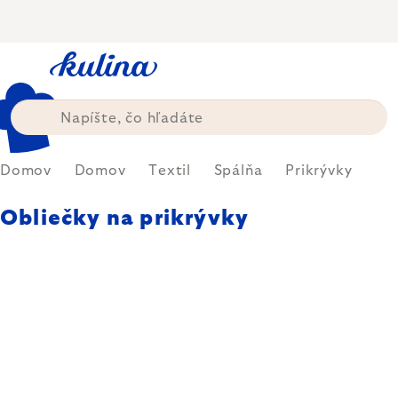
Prejsť
na
obsah
Domov
Domov
Textil
Spálňa
Prikrývky
Obliečky na prikrývky