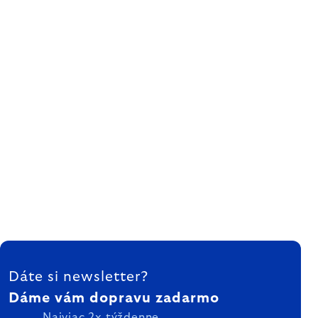
ZÁPÄTIE
Dáte si newsletter?
Dáme vám dopravu zadarmo
Najviac 2x týždenne