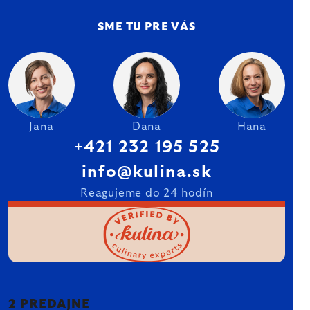
SME TU PRE VÁS
Jana
Dana
Hana
+421 232 195 525
info@kulina.sk
Reagujeme do 24 hodín
2 PREDAJNE