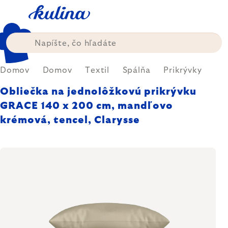
Prejsť
na
obsah
Domov
Domov
Textil
Spálňa
Prikrývky
Obliečka na jednolôžkovú prikrývku
GRACE 140 x 200 cm, mandľovo
krémová, tencel, Clarysse