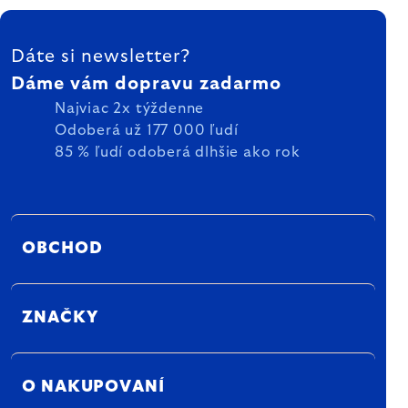
ZÁPÄTIE
Dáte si newsletter?
Dáme vám dopravu zadarmo
Najviac 2x týždenne
Odoberá už 177 000 ľudí
85 % ľudí odoberá dlhšie ako rok
OBCHOD
ZNAČKY
O NAKUPOVANÍ