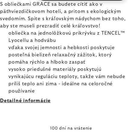
S obliečkami GRACE sa budete cítiť ako v
päťhviezdičkovom hoteli, a pritom s ekologickým
svedomím. Spite s kráľovským nádychom bez toho,
aby ste museli prezradiť celé kráľovstvo!
obliečka na jednolôžkovú prikrývku z TENCEL™
Lyocellu a hodvábu
vďaka svojej jemnosti a hebkosti poskytuje
posteľná bielizeň relaxačný zážitok, ktorý
pomáha rýchlo a hlboko zaspať
vysoko priedušné materiály poskytujú
vynikajúcu reguláciu teploty, takže vám nebude
príliš teplo ani zima - ideálne na celoročné
používanie
Detailné informácie
100 dní na vrátenie