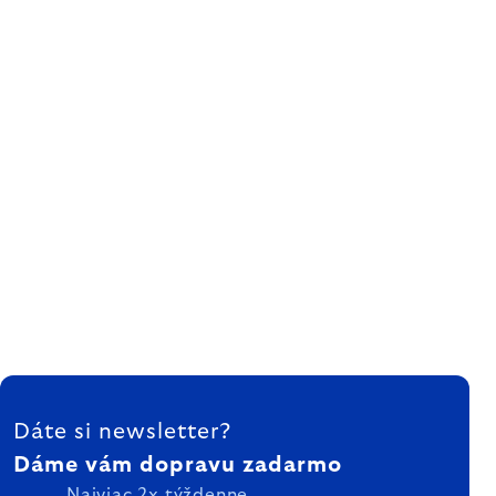
ZÁPÄTIE
Dáte si newsletter?
Dáme vám dopravu zadarmo
Najviac 2x týždenne