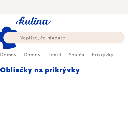
Prejsť
na
obsah
Domov
Domov
Textil
Spálňa
Prikrývky
Obliečky na prikrývky