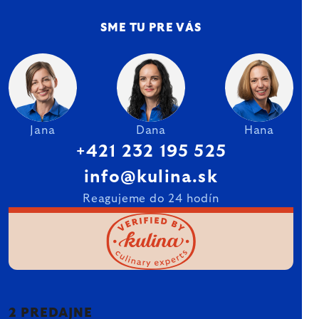
SME TU PRE VÁS
Jana
Dana
Hana
+421 232 195 525
info@kulina.sk
Reagujeme do 24 hodín
2 PREDAJNE