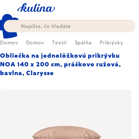
Prejsť
na
obsah
Domov
Domov
Textil
Spálňa
Prikrývky
Obliečka na jednolôžkovú prikrývku
NOA 140 x 200 cm, práškovo ružová,
bavlna, Clarysse