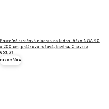
Posteľná strečová plachta na jedno lôžko NOA 90
x 200 cm, práškovo ružová, bavlna, Clarysse
€52,31
DO KOŠÍKA