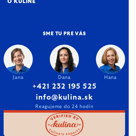
O KULINE
SME TU PRE VÁS
Jana
Dana
Hana
+421 232 195 525
info@kulina.sk
Reagujeme do 24 hodín