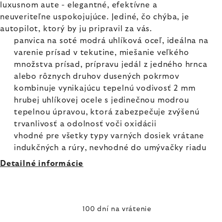
luxusnom aute - elegantné, efektívne a
neuveriteľne uspokojujúce. Jediné, čo chýba, je
autopilot, ktorý by ju pripravil za vás.
panvica na soté modrá uhlíková oceľ, ideálna na
varenie prísad v tekutine, miešanie veľkého
množstva prísad, prípravu jedál z jedného hrnca
alebo rôznych druhov dusených pokrmov
kombinuje vynikajúcu tepelnú vodivosť 2 mm
hrubej uhlíkovej ocele s jedinečnou modrou
tepelnou úpravou, ktorá zabezpečuje zvýšenú
trvanlivosť a odolnosť voči oxidácii
vhodné pre všetky typy varných dosiek vrátane
indukčných a rúry, nevhodné do umývačky riadu
Detailné informácie
100 dní na vrátenie