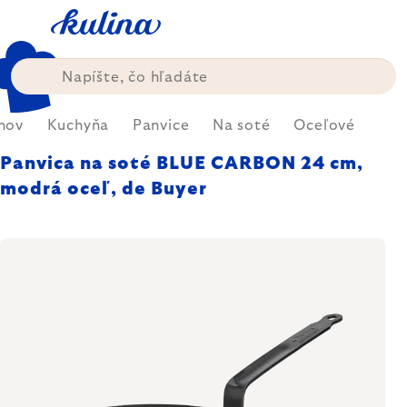
Prejsť
na
obsah
mov
Kuchyňa
Panvice
Na soté
Oceľové
Panvica na soté BLUE CARBON 24 cm,
modrá oceľ, de Buyer