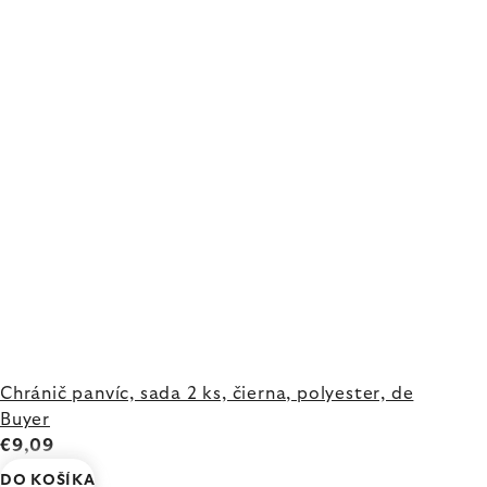
Chránič panvíc, sada 2 ks, čierna, polyester, de
Buyer
€9,09
DO KOŠÍKA