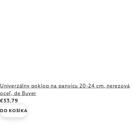
Univerzálny poklop na panvicu 20-24 cm, nerezová
oceľ, de Buyer
€53,79
DO KOŠÍKA