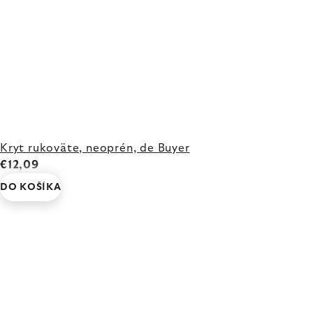
Kryt rukoväte, neoprén, de Buyer
€12,09
DO KOŠÍKA