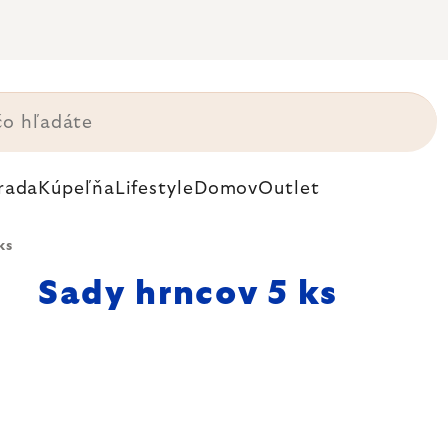
rada
Kúpeľňa
Lifestyle
Domov
Outlet
ks
Sady hrncov 5 ks