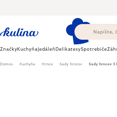
Prejsť
na
obsah
Značky
Kuchyňa
Jedáleň
Delikatesy
Spotrebiče
Záh
Domov
Kuchyňa
Hrnce
Sady hrncov
Sady hrncov 5 