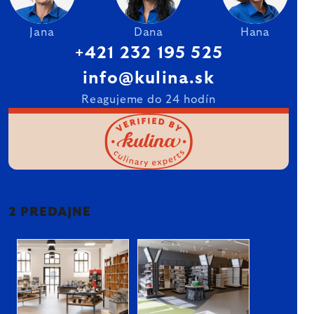
Jana
Dana
Hana
+421 232 195 525
info@kulina.sk
Reagujeme do 24 hodín
2 PREDAJNE