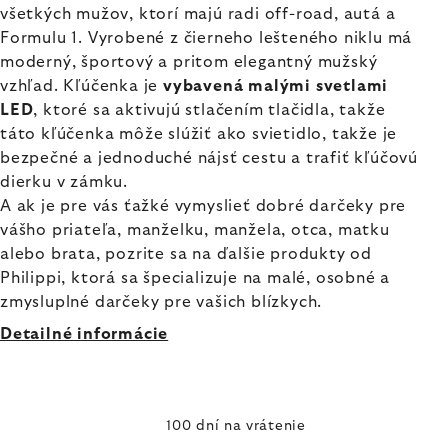
všetkých mužov, ktorí majú radi off-road, autá a
Formulu 1. Vyrobené z čierneho lešteného niklu má
moderný, športový a pritom elegantný mužský
vzhľad. Kľúčenka je
vybavená malými svetlami
LED
, ktoré sa aktivujú stlačením tlačidla, takže
táto kľúčenka môže slúžiť ako svietidlo, takže je
bezpečné a jednoduché nájsť cestu a trafiť kľúčovú
dierku v zámku.
A ak je pre vás ťažké vymyslieť dobré darčeky pre
vášho priateľa, manželku, manžela, otca, matku
alebo brata, pozrite sa na ďalšie produkty od
Philippi, ktorá sa špecializuje na malé, osobné a
zmysluplné darčeky pre vašich blízkych.
Detailné informácie
100 dní na vrátenie