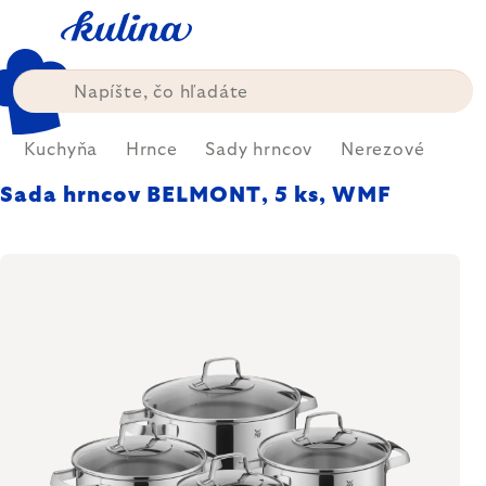
Prejsť
na
obsah
Kuchyňa
Hrnce
Sady hrncov
Nerezové
Sada hrncov BELMONT, 5 ks, WMF