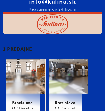
info@kulina.sk
Reagujeme do 24 hodín
2 PREDAJNE
Bratislava
Bratislava
OC Danubia
OC Central