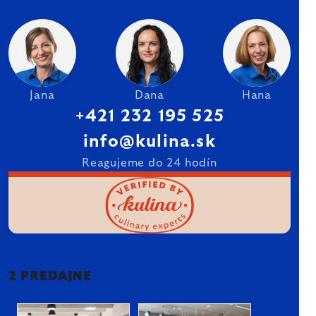
Jana
Dana
Hana
+421 232 195 525
info@kulina.sk
Reagujeme do 24 hodín
2 PREDAJNE