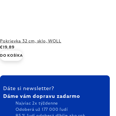
Pokrievka 32 cm, sklo, WOLL
€19,89
DO KOŠÍKA
ZÁPÄTIE
Dáte si newsletter?
Dáme vám dopravu zadarmo
Najviac 2x týždenne
Odoberá už 177 000 ľudí
85 % ľudí odoberá dlhšie ako rok