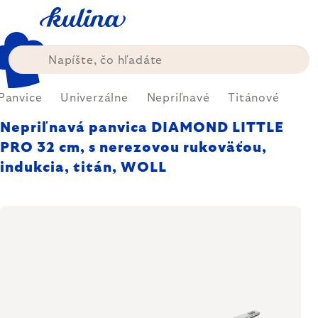
Prejsť
na
obsah
Panvice
Univerzálne
Nepriľnavé
Titánové
Nepriľnavá panvica DIAMOND LITTLE
PRO 32 cm, s nerezovou rukoväťou,
indukcia, titán, WOLL