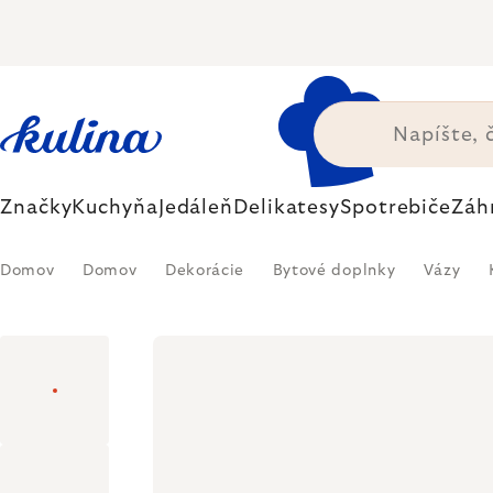
Prejsť
na
obsah
Značky
Kuchyňa
Jedáleň
Delikatesy
Spotrebiče
Záh
Domov
Domov
Dekorácie
Bytové doplnky
Vázy