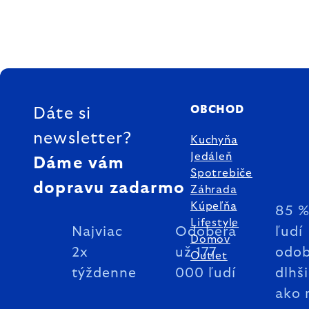
ZÁPÄTIE
OBCHOD
Dáte si
newsletter?
Kuchyňa
Jedáleň
Dáme vám
Spotrebiče
dopravu zadarmo
Záhrada
Kúpeľňa
85 
Lifestyle
Najviac
Odoberá
ľudí
Domov
2x
už 177
odob
Outlet
týždenne
000 ľudí
dlhš
ako 