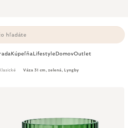
rada
Kúpeľňa
Lifestyle
Domov
Outlet
Klasické
Váza 31 cm, zelená, Lyngby