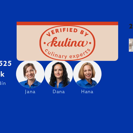
 525
sk
dín
Jana
Dana
Hana