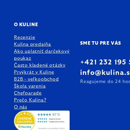
O KULINE
Recenzie
SME TU PRE VÁS
Kulina predajňa
Ako uplatniť darčekový
poukaz
+421 232 195
Často kladené otázky
info@kulina.
Prvýkrát v Kuline
B2B - veľkoobchod
Reagujeme do 24 ho
Škola varenia
Chefparade
Prečo Kulina?
O nás