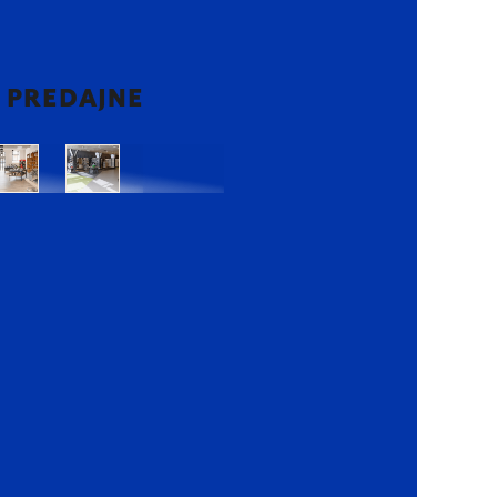
2 PREDAJNE
Bratislava
Bratislava
OC
OC
Danubia
Central