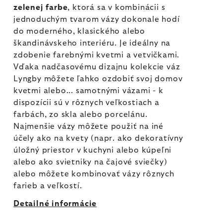
zelenej farbe
, ktorá sa v kombinácii s
jednoduchým tvarom vázy dokonale hodí
do moderného, klasického alebo
škandinávskeho interiéru. Je ideálny na
zdobenie farebnými kvetmi a vetvičkami.
Vďaka nadčasovému dizajnu kolekcie váz
Lyngby môžete ľahko ozdobiť svoj domov
kvetmi alebo... samotnými vázami - k
dispozícii sú v rôznych veľkostiach a
farbách, zo skla alebo porcelánu.
Najmenšie vázy môžete použiť na iné
účely ako na kvety (napr. ako dekoratívny
úložný priestor v kuchyni alebo kúpeľni
alebo ako svietniky na čajové sviečky)
alebo môžete kombinovať vázy rôznych
farieb a veľkostí.
Detailné informácie