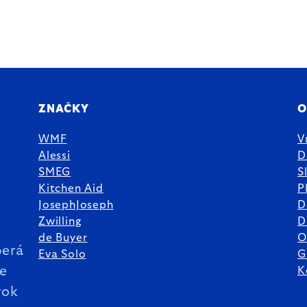
ZNAČKY
O
WMF
V
Alessi
D
SMEG
S
Kitchen Aid
P
JosephJoseph
D
%
Zwilling
D
de Buyer
O
erá
Eva Solo
G
ie
K
rok