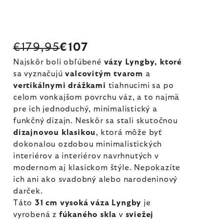
€179,95
€107
Najskôr boli obľúbené
vázy Lyngby, ktoré
sa vyznačujú
valcovitým tvarom
a
vertikálnymi drážkami
tiahnucimi sa po
celom vonkajšom povrchu váz, a to najmä
pre ich jednoduchý, minimalistický a
funkčný dizajn. Neskôr sa stali skutočnou
dizajnovou klasikou
, ktorá môže byť
dokonalou ozdobou minimalistických
interiérov a interiérov navrhnutých v
modernom aj klasickom štýle. Nepokazíte
ich ani ako svadobný alebo narodeninový
darček.
Táto
31 cm vysoká váza Lyngby
je
vyrobená z
fúkaného skla
v
sviežej