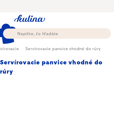
Prejsť
na
obsah
vírovacie
Servírovacie panvice vhodné do rúry
Servírovacie panvice vhodné do
rúry