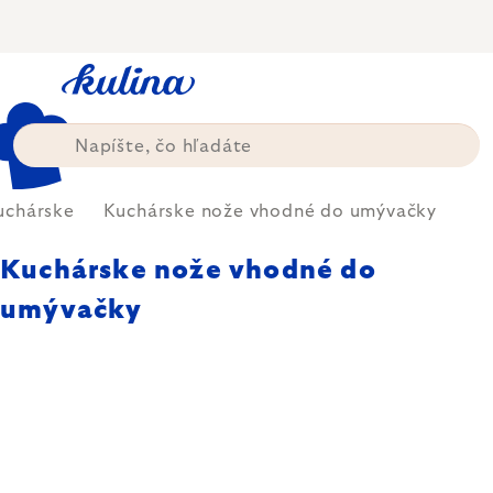
Prejsť
na
obsah
uchárske
Kuchárske nože vhodné do umývačky
Kuchárske nože vhodné do
umývačky