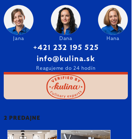
Jana
Dana
Hana
+421 232 195 525
info@kulina.sk
Reagujeme do 24 hodín
2 PREDAJNE