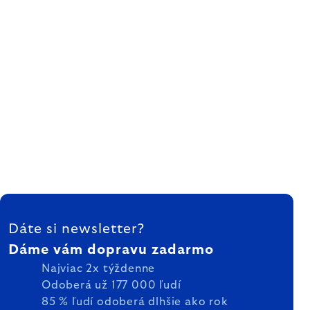
ZÁPÄTIE
Dáte si newsletter?
Dáme vám dopravu zadarmo
Najviac 2x týždenne
Odoberá už 177 000 ľudí
85 % ľudí odoberá dlhšie ako rok