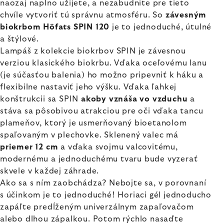
naozaj naplno užijete, a nezabudnite pre tieto
chvíle vytvoriť tú správnu atmosféru. So
závesným
biokrbom Höfats SPIN 120
je to jednoduché, útulné
a štýlové.
Lampáš z kolekcie biokrbov SPIN je závesnou
verziou klasického biokrbu. Vďaka oceľovému lanu
(je súčasťou balenia) ho možno pripevniť k háku a
flexibilne nastaviť jeho výšku. Vďaka ľahkej
konštrukcii sa SPIN
akoby vznáša vo vzduchu
a
stáva sa pôsobivou atrakciou pre oči vďaka tancu
plameňov, ktorý je usmerňovaný bioetanolom
spaľovaným v plechovke. Sklenený valec má
priemer 12 cm
a vďaka svojmu valcovitému,
modernému a jednoduchému tvaru bude vyzerať
skvele v každej záhrade.
Ako sa s ním zaobchádza? Nebojte sa, v porovnaní
s účinkom je to jednoduché! Horiaci gél jednoducho
zapáľte predĺženým univerzálnym zapaľovačom
alebo dlhou zápalkou. Potom rýchlo nasaďte