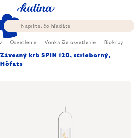
Prejsť
na
obsah
v
Osvetlenie
Vonkajšie osvetlenie
Biokrby
Závesný krb SPIN 120, strieborný,
Höfats