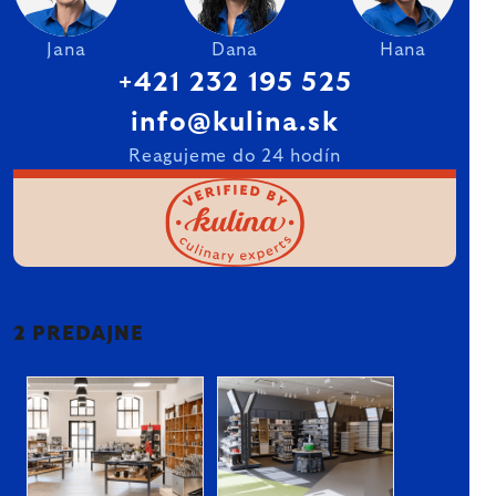
Jana
Dana
Hana
+421 232 195 525
info@kulina.sk
Reagujeme do 24 hodín
2 PREDAJNE