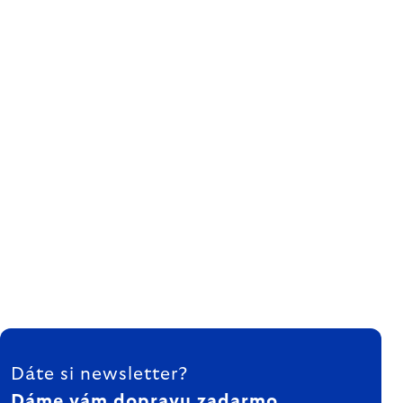
ZÁPÄTIE
Dáte si newsletter?
Dáme vám dopravu zadarmo