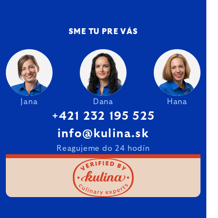
SME TU PRE VÁS
Jana
Dana
Hana
+421 232 195 525
info@kulina.sk
Reagujeme do 24 hodín