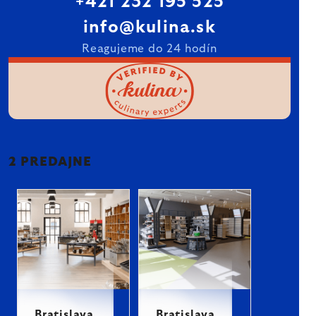
+421 232 195 525
info@kulina.sk
Reagujeme do 24 hodín
2 PREDAJNE
Bratislava
Bratislava