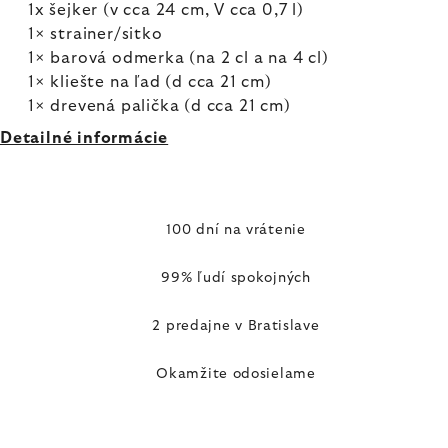
1x šejker (v cca 24 cm, V cca 0,7 l)
1× strainer/sitko
1× barová odmerka (na 2 cl a na 4 cl)
1× kliešte na ľad (d cca 21 cm)
1× drevená palička (d cca 21 cm)
Detailné informácie
100 dní na vrátenie
99% ľudí spokojných
2 predajne v Bratislave
Okamžite odosielame