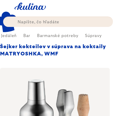
Prejsť
na
obsah
Jedáleň
Bar
Barmanské potreby
Súpravy
Šejker kokteilov v súprava na koktaily
MATRYOSHKA, WMF