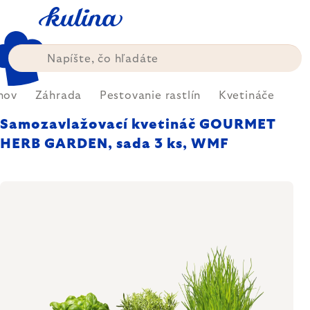
Prejsť
na
obsah
mov
Záhrada
Pestovanie rastlín
Kvetináče
Samozavlažovací kvetináč GOURMET
HERB GARDEN, sada 3 ks, WMF