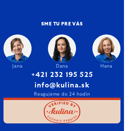
SME TU PRE VÁS
Jana
Dana
Hana
+421 232 195 525
info@kulina.sk
Reagujeme do 24 hodín