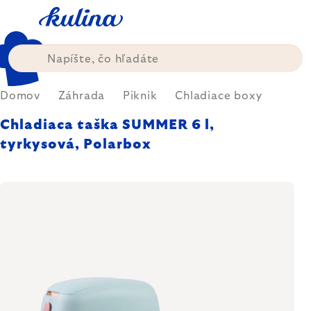
Prejsť
na
obsah
Domov
Záhrada
Piknik
Chladiace boxy
Chladiaca taška SUMMER 6 l,
tyrkysová, Polarbox