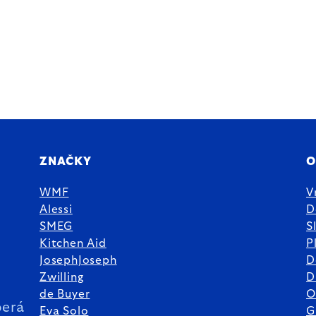
ZNAČKY
O
WMF
V
Alessi
D
SMEG
S
Kitchen Aid
P
JosephJoseph
D
%
Zwilling
D
de Buyer
O
erá
Eva Solo
G