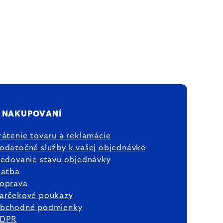
 NAKUPOVANÍ
rátenie tovaru a reklamácie
odatočné služby k vašej objednávke
ledovanie stavu objednávky
latba
oprava
arčekové poukazy
bchodné podmienky
DPR