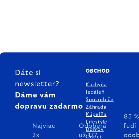
ZÁPÄTIE
OBCHOD
Dáte si
newsletter?
Kuchyňa
Jedáleň
Dáme vám
Spotrebiče
dopravu zadarmo
Záhrada
Kúpeľňa
85 
Lifestyle
Najviac
Odoberá
ľudí
Domov
2x
už 177
odob
Outlet