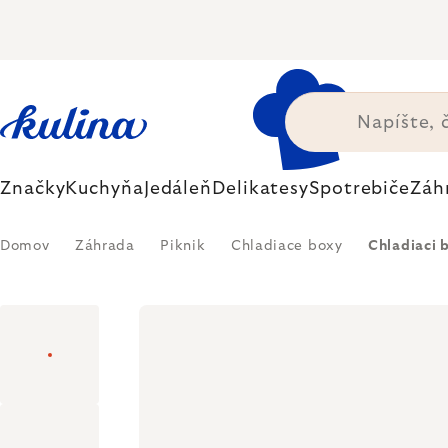
Prejsť
na
obsah
Značky
Kuchyňa
Jedáleň
Delikatesy
Spotrebiče
Záh
Domov
Záhrada
Piknik
Chladiace boxy
Chladiaci 