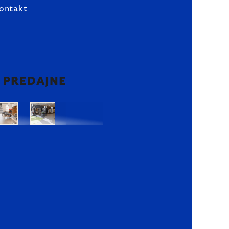
ontakt
2 PREDAJNE
Bratislava
Bratislava
OC
OC
Danubia
Central