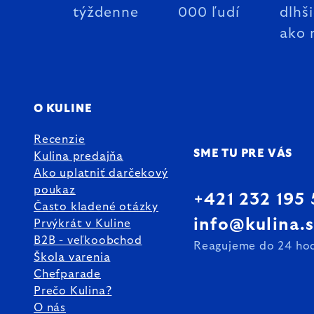
týždenne
000 ľudí
dlhš
ako 
O KULINE
Recenzie
SME TU PRE VÁS
Kulina predajňa
Ako uplatniť darčekový
poukaz
+421 232 195
Často kladené otázky
info@kulina.
Prvýkrát v Kuline
B2B - veľkoobchod
Reagujeme do 24 ho
Škola varenia
Chefparade
Prečo Kulina?
O nás