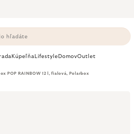
rada
Kúpeľňa
Lifestyle
Domov
Outlet
box POP RAINBOW 12 l, fialová, Polarbox