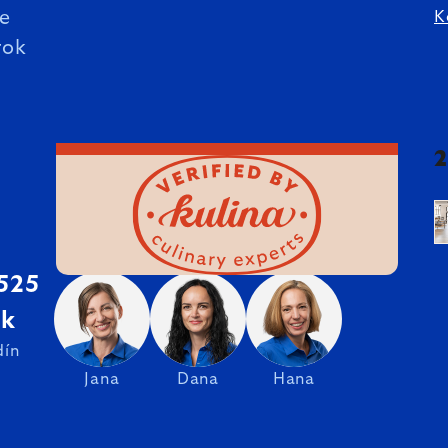
ie
K
rok
 525
sk
dín
Jana
Dana
Hana