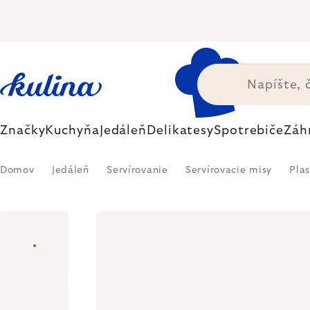
Prejsť
na
obsah
Značky
Kuchyňa
Jedáleň
Delikatesy
Spotrebiče
Záh
Domov
Jedáleň
Servírovanie
Servírovacie misy
Pla