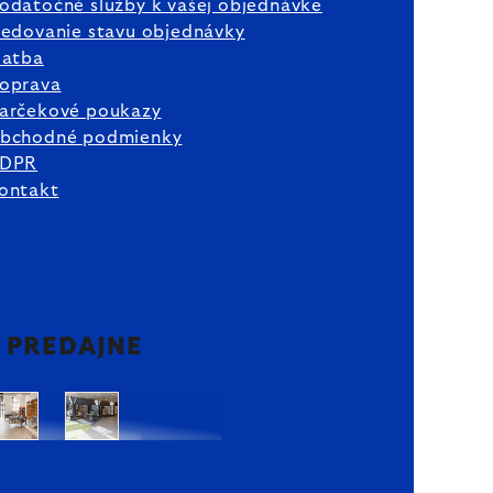
odatočné služby k vašej objednávke
ledovanie stavu objednávky
latba
oprava
arčekové poukazy
bchodné podmienky
DPR
ontakt
2 PREDAJNE
Bratislava
Bratislava