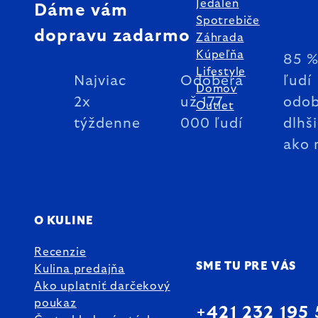
Jedáleň
Dáme vám
Spotrebiče
dopravu zadarmo
Záhrada
Kúpeľňa
85 
Lifestyle
Najviac
Odoberá
ľudí
Domov
2x
už 177
odob
Outlet
týždenne
000 ľudí
dlhš
ako 
O KULINE
Recenzie
SME TU PRE VÁS
Kulina predajňa
Ako uplatniť darčekový
poukaz
+421 232 195