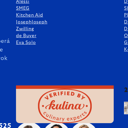
Alessi
D
SMEG
S
Kitchen Aid
P
JosephJoseph
D
%
Zwilling
D
de Buyer
O
erá
Eva Solo
G
ie
K
rok
 525