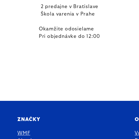
2 predajne v Bratislave
Škola varenia v Prahe
Okamžite odosielame
Pri objednávke do 12:00
ZNAČKY
O
WMF
V