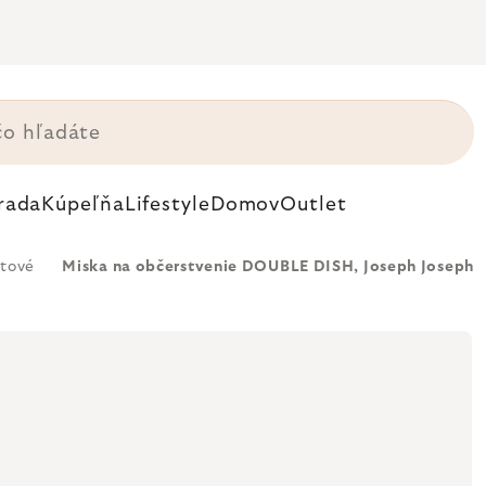
rada
Kúpeľňa
Lifestyle
Domov
Outlet
stové
Miska na občerstvenie DOUBLE DISH, Joseph Joseph