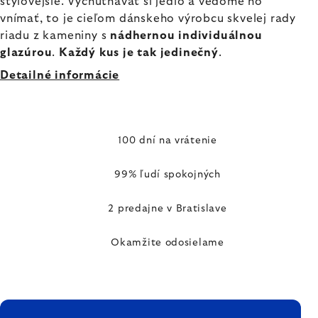
štýlovejšie. Vychutnávať si jedlo a vedome ho
vnímať, to je cieľom dánskeho výrobcu skvelej rady
riadu z kameniny s
nádhernou individuálnou
glazúrou
.
Každý kus je tak jedinečný
.
Detailné informácie
100 dní na vrátenie
99% ľudí spokojných
2 predajne v Bratislave
Okamžite odosielame
ZÁPÄTIE