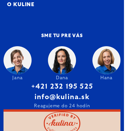
O KULINE
SME TU PRE VÁS
Jana
Dana
Hana
+421 232 195 525
info@kulina.sk
Reagujeme do 24 hodín