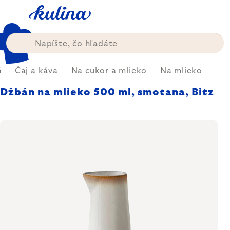
Prejsť
na
obsah
ň
Čaj a káva
Na cukor a mlieko
Na mlieko
Džbán na mlieko 500 ml, smotana, Bitz