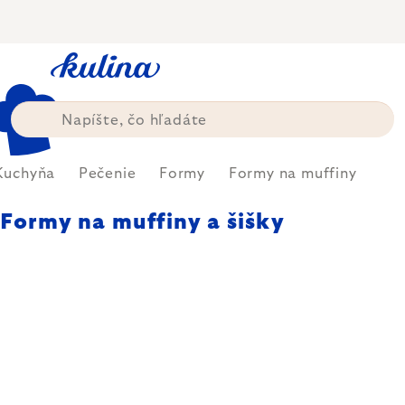
Prejsť
na
obsah
Kuchyňa
Pečenie
Formy
Formy na muffiny
Formy na muffiny a šišky