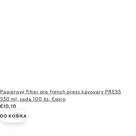
Papierový filter pre french press kávovary PRESS
530 ml, sada 100 ks, Espro
€10,10
DO KOŠÍKA