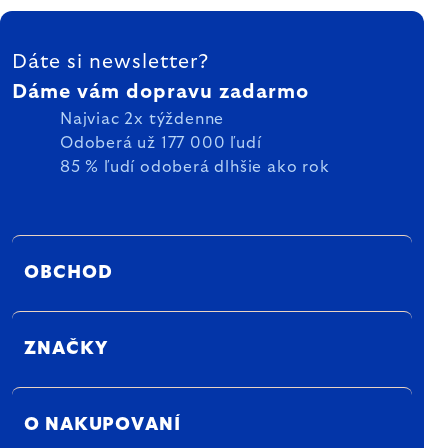
ZÁPÄTIE
Dáte si newsletter?
Dáme vám dopravu zadarmo
Najviac 2x týždenne
Odoberá už 177 000 ľudí
85 % ľudí odoberá dlhšie ako rok
OBCHOD
ZNAČKY
O NAKUPOVANÍ