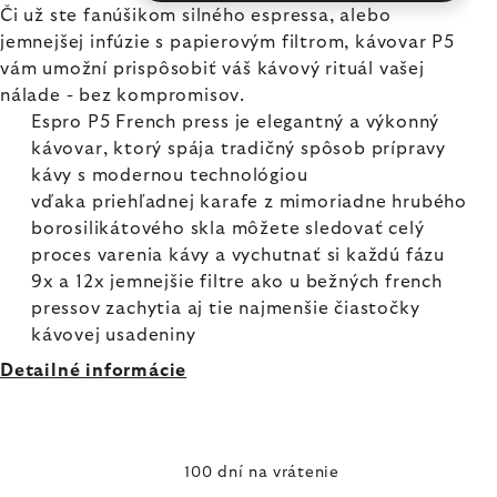
Či už ste fanúšikom silného espressa, alebo
jemnejšej infúzie s papierovým filtrom, kávovar P5
vám umožní prispôsobiť váš kávový rituál vašej
nálade - bez kompromisov.
Espro P5 French press je elegantný a výkonný
kávovar, ktorý spája tradičný spôsob prípravy
kávy s modernou technológiou
vďaka priehľadnej karafe z mimoriadne hrubého
borosilikátového skla môžete sledovať celý
proces varenia kávy a vychutnať si každú fázu
9x a 12x jemnejšie filtre ako u bežných french
pressov zachytia aj tie najmenšie čiastočky
kávovej usadeniny
Detailné informácie
100 dní na vrátenie