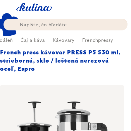
Prejsť
na
obsah
edáleň
Čaj a káva
Kávovary
Frenchpressy
French press kávovar PRESS P5 530 ml,
strieborná, sklo / leštená nerezová
oceľ, Espro