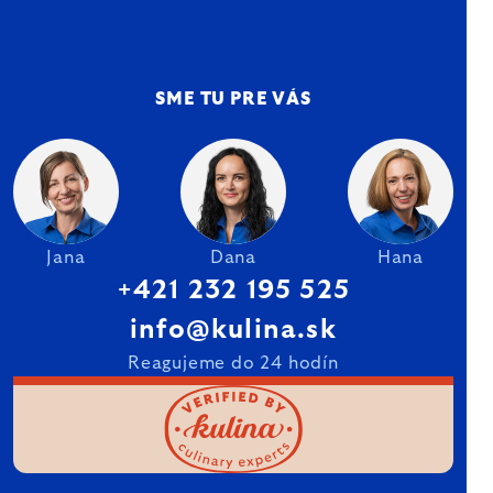
SME TU PRE VÁS
Jana
Dana
Hana
+421 232 195 525
info@kulina.sk
Reagujeme do 24 hodín