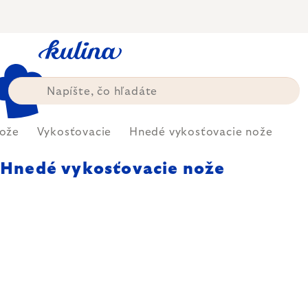
Prejsť
na
obsah
ože
Vykosťovacie
Hnedé vykosťovacie nože
Hnedé vykosťovacie nože