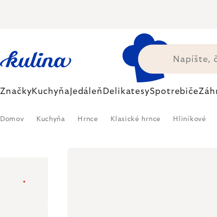
Prejsť
na
obsah
Značky
Kuchyňa
Jedáleň
Delikatesy
Spotrebiče
Záh
Domov
Kuchyňa
Hrnce
Klasické hrnce
Hliníkové