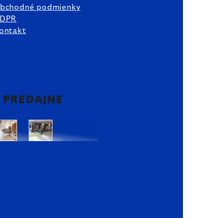
bchodné podmienky
DPR
ontakt
2 PREDAJNE
Bratislava
Bratislava
OC
OC
Danubia
Central