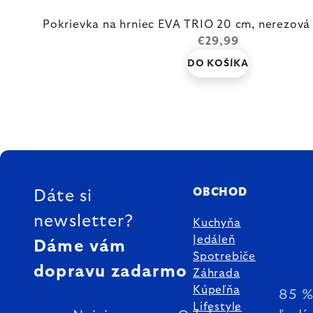
Pokrievka na hrniec EVA TRIO 20 cm, nerezová 
€29,99
DO KOŠÍKA
ZÁPÄTIE
OBCHOD
Dáte si
newsletter?
Kuchyňa
Jedáleň
Dáme vám
Spotrebiče
dopravu zadarmo
Záhrada
Kúpeľňa
85 
Lifestyle