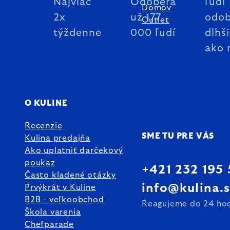
Najviac
Odoberá
ľudí
Domov
2x
už 177
odob
Outlet
týždenne
000 ľudí
dlhš
ako 
O KULINE
Recenzie
SME TU PRE VÁS
Kulina predajňa
Ako uplatniť darčekový
poukaz
+421 232 195
Často kladené otázky
info@kulina.
Prvýkrát v Kuline
B2B - veľkoobchod
Reagujeme do 24 ho
Škola varenia
Chefparade