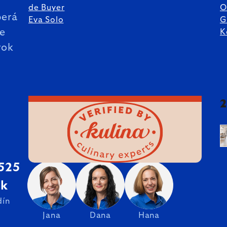
de Buyer
O
erá
Eva Solo
G
ie
K
rok
 525
sk
dín
Jana
Dana
Hana