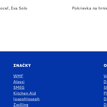
oceľ, Eva Solo
Pokrievka na hrni
ZNAČKY
O
WMF
V
Alessi
D
SMEG
S
Kitchen Aid
P
JosephJoseph
D
%
Zwilling
D