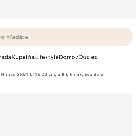
rada
Kúpeľňa
Lifestyle
Domov
Outlet
Hrniec GREY LINE 20 cm, 3,8 l, hliník, Eva Solo