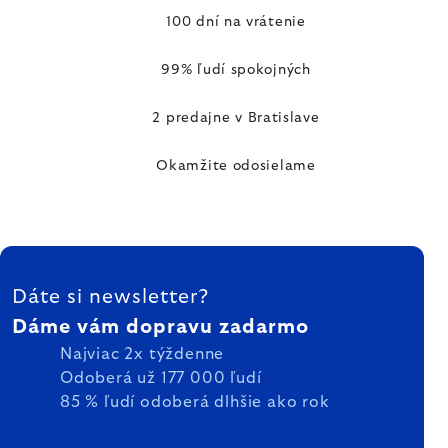
100 dní na vrátenie
99% ľudí spokojných
2 predajne v Bratislave
Okamžite odosielame
ZÁPÄTIE
Dáte si newsletter?
Dáme vám dopravu zadarmo
Najviac 2x týždenne
Odoberá už 177 000 ľudí
85 % ľudí odoberá dlhšie ako rok