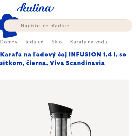
Prejsť
na
obsah
Domov
Jedáleň
Sklo
Karafy na vodu
Karafa na ľadový čaj INFUSION 1,4 l, so
sitkom, čierna, Viva Scandinavia