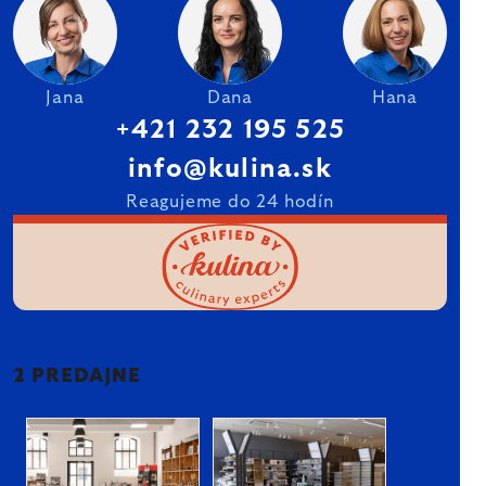
Jana
Dana
Hana
+421 232 195 525
info@kulina.sk
Reagujeme do 24 hodín
2 PREDAJNE