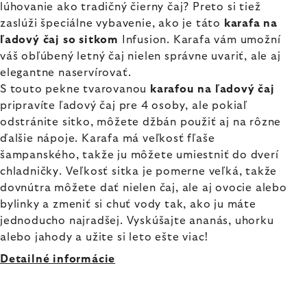
lúhovanie ako tradičný čierny čaj? Preto si tiež
zaslúži špeciálne vybavenie, ako je táto
karafa na
ľadový čaj so sitkom
Infusion. Karafa vám umožní
váš obľúbený letný čaj nielen správne uvariť, ale aj
elegantne naservírovať.
S touto pekne tvarovanou
karafou na ľadový čaj
pripravíte ľadový čaj pre 4 osoby, ale pokiaľ
odstránite sitko, môžete džbán použiť aj na rôzne
ďalšie nápoje. Karafa má veľkosť fľaše
šampanského, takže ju môžete umiestniť do dverí
chladničky. Veľkosť sitka je pomerne veľká, takže
dovnútra môžete dať nielen čaj, ale aj ovocie alebo
bylinky a zmeniť si chuť vody tak, ako ju máte
jednoducho najradšej. Vyskúšajte ananás, uhorku
alebo jahody a užite si leto ešte viac!
Detailné informácie