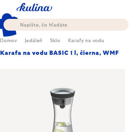
Prejsť
na
obsah
Domov
Jedáleň
Sklo
Karafy na vodu
Karafa na vodu BASIC 1 l, čierna, WMF