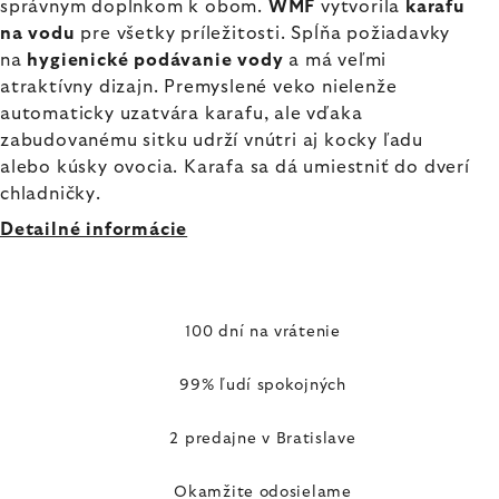
správnym doplnkom k obom.
WMF
vytvorila
karafu
na vodu
pre všetky príležitosti. Spĺňa požiadavky
na
hygienické podávanie vody
a má veľmi
atraktívny dizajn. Premyslené veko nielenže
automaticky uzatvára karafu, ale vďaka
zabudovanému sitku udrží vnútri aj kocky ľadu
alebo kúsky ovocia. Karafa sa dá umiestniť do dverí
chladničky.
Detailné informácie
100 dní na vrátenie
99% ľudí spokojných
2 predajne v Bratislave
Okamžite odosielame