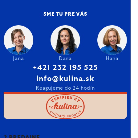
SME TU PRE VÁS
Jana
Dana
Hana
+421 232 195 525
info@kulina.sk
Reagujeme do 24 hodín
2 PREDAJNE