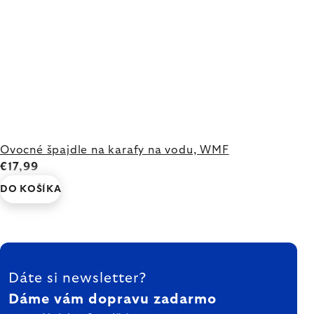
Ovocné špajdle na karafy na vodu, WMF
€17,99
DO KOŠÍKA
ZÁPÄTIE
Dáte si newsletter?
Dáme vám dopravu zadarmo