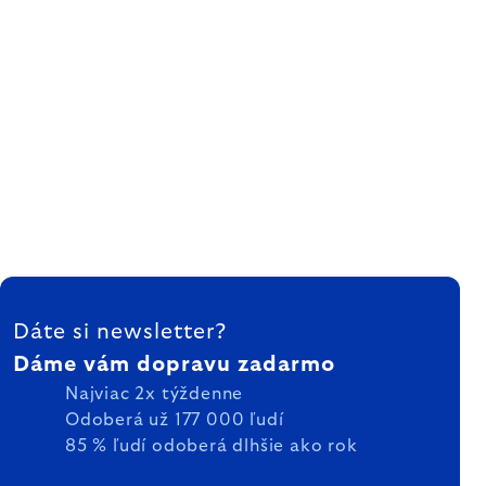
ZÁPÄTIE
Dáte si newsletter?
Dáme vám dopravu zadarmo
Najviac 2x týždenne
Odoberá už 177 000 ľudí
85 % ľudí odoberá dlhšie ako rok