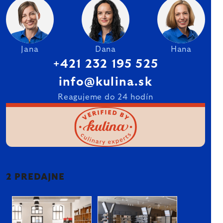
Jana
Dana
Hana
+421 232 195 525
info@kulina.sk
Reagujeme do 24 hodín
2 PREDAJNE