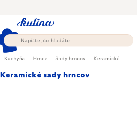
Prejsť
na
obsah
Kuchyňa
Hrnce
Sady hrncov
Keramické
Keramické sady hrncov