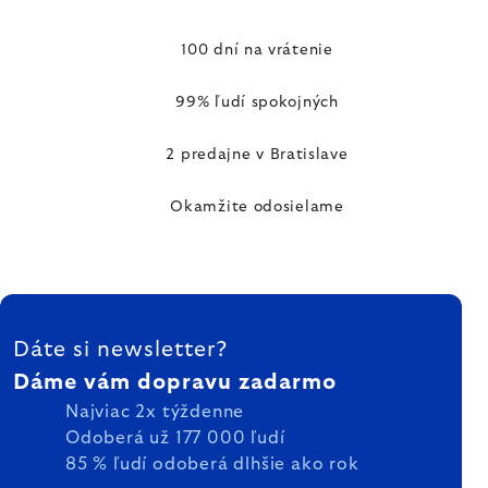
100 dní na vrátenie
99% ľudí spokojných
2 predajne v Bratislave
Okamžite odosielame
ZÁPÄTIE
Dáte si newsletter?
Dáme vám dopravu zadarmo
Najviac 2x týždenne
Odoberá už 177 000 ľudí
85 % ľudí odoberá dlhšie ako rok