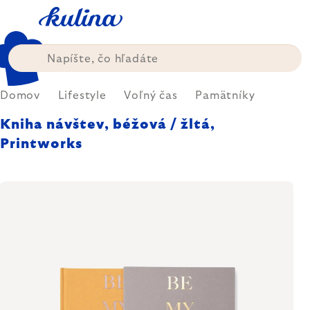
Prejsť
na
obsah
Domov
Lifestyle
Voľný čas
Pamätníky
Kniha návštev, béžová / žltá,
Printworks