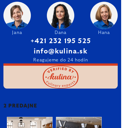
Jana
Dana
Hana
+421 232 195 525
info@kulina.sk
Reagujeme do 24 hodín
2 PREDAJNE