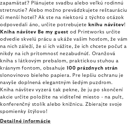
zapamätať? Plánujete svadbu alebo veľkú rodinnú
stretnutie? Alebo možno prevádzkujete reštauráciu
či menší hotel? Ak ste na niektorú z týchto otázok
odpovedali áno, určite potrebujete
knihu návštev
!
Kniha návštev Be my guest
od Printworks určite
odvedie skvelú prácu a ukáže vašim hosťom, že vám
na nich záleží, že si ich vážite, že ich chcete počuť a
nikdy na ich prítomnosť nezabudnúť. Oranžová
kniha s látkovým prebalom, praktickou stuhou a
krásnym fontom, obsahuje
100 prázdnych strán
slonovinovo bieleho papiera. Pre lepšiu ochranu je
navyše doplnená elegantným šedým puzdrom.
Kniha návštev vyzerá tak pekne, že ju po skončení
akcie určite položíte na viditeľné miesto - na pult,
konferenčný stolík alebo knižnicu. Zbierajte svoje
spomienky štýlovo!
Detailné informácie