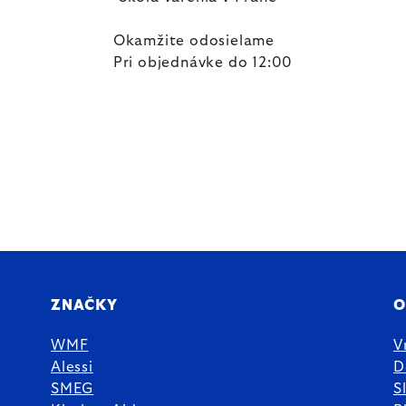
Okamžite odosielame
Pri objednávke do 12:00
ZNAČKY
O
WMF
V
Alessi
D
SMEG
S