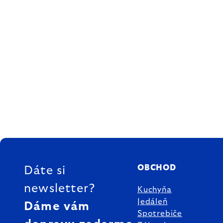
ZÁPÄTIE
OBCHOD
Dáte si
newsletter?
Kuchyňa
Jedáleň
Dáme vám
Spotrebiče