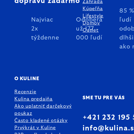
dopravu zadarmo
Záhrada
Kúpeľňa
85 
Lifestyle
Najviac
Odoberá
ľudí
Domov
2x
už 177
odob
Outlet
týždenne
000 ľudí
dlhš
ako 
O KULINE
Recenzie
SME TU PRE VÁS
Kulina predajňa
Ako uplatniť darčekový
poukaz
+421 232 195
Často kladené otázky
info@kulina.
Prvýkrát v Kuline