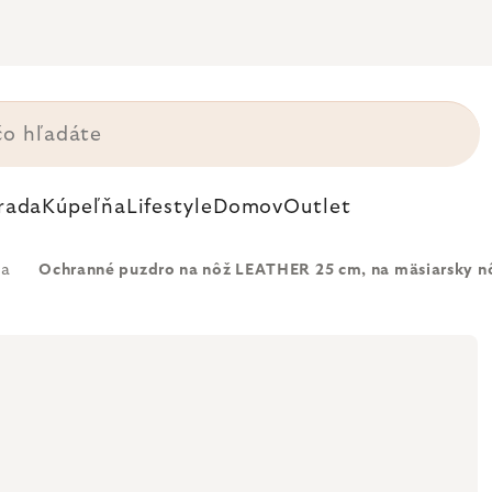
rada
Kúpeľňa
Lifestyle
Domov
Outlet
ra
Ochranné puzdro na nôž LEATHER 25 cm, na mäsiarsky nô