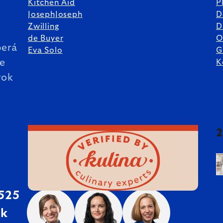
Kitchen Aid
P
JosephJoseph
D
%
Zwilling
D
de Buyer
O
erá
Eva Solo
G
ie
K
rok
 525
sk