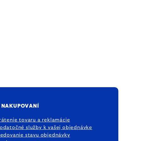
 NAKUPOVANÍ
rátenie tovaru a reklamácie
odatočné služby k vašej objednávke
ledovanie stavu objednávky