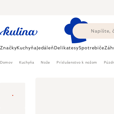
Prejsť
na
obsah
Značky
Kuchyňa
Jedáleň
Delikatesy
Spotrebiče
Záh
Domov
Kuchyňa
Nože
Príslušenstvo k nožom
Púzd