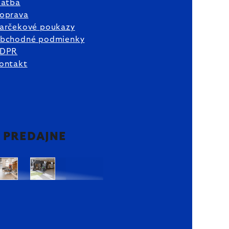
latba
oprava
arčekové poukazy
bchodné podmienky
DPR
ontakt
2 PREDAJNE
Bratislava
Bratislava
OC
OC
Danubia
Central